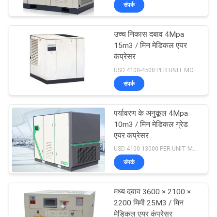
संपर्क
का
दौरा
उच्च निकास दबाव 4Mpa
14
15m3 / मिन मेडिकल एयर
गुणवत्ता
कंप्रेसर
बेल्ट ड्राइव एयर कंप्रेसर
USD 4100-4500 PER UNIT MOQ:1
नियंत्रण
संपर्क
हमसे
पर्यावरण के अनुकूल 4Mpa
संपर्क
10m3 / मिन मेडिकल ग्रेड
एयर कंप्रेसर
करें
79
USD 4100-13000 PER UNIT MOQ:1
संपर्क
समाचार
पेंच हवा कंप्रेसर
मध्य दबाव 3600 × 2100 ×
साइटमैप
2200 मिमी 25M3 / मिन
मेडिकल एयर कंप्रेसर