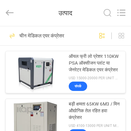
2026
Jiangxi
Kapa
उत्पाद
Gas
Technology
Co.,Ltd.
All
Rights
घर
23
Reserved.
चीन मेडिकल एयर कंप्रेसर
दो चरण पेंच हवा कंप्रेसर
उत्पाद
ऑयल फ्री लो प्रेशर 110KW
PSA ऑक्सीजन प्लांट या
वीडियो
जेनरेटर मेडिकल एयर कंप्रेसर
USD 15000-20000 PER UNIT MOQ:1
हमारे
संपर्क
65
बारे
लेजर कटिंग इंटीग्रेटेड
बड़ी क्षमता 65KW 6M3 / मिन
में
औद्योगिक तेल रहित हवा
एयर कंप्रेसर
कंप्रेसर
कारखाने
USD 4100-13000 PER UNIT MOQ:1