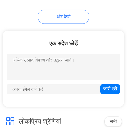
38
और देखो
पोर्टेबल स्क्रू एयर
कंप्रेसर
एक संदेश छोड़ें
16
संपीड़ित वायु उपचार
उपकरण
लोकप्रिय श्रेणियां
सभी